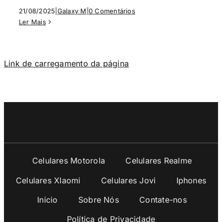
21/08/2025
|
Galaxy M
|
0 Comentários
Ler Mais
Link de carregamento da página
Celulares Motorola
Celulares Realme
Celulares XIaomi
Celulares Jovi
Iphones
Inicio
Sobre Nós
Contate-nos
Política de Privacidade